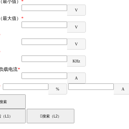
（最小值）
*
V
（最大值）
*
V
*
V
*
KHz
/负载电流
*
A
*
%
A
搜索
（L1）

搜索（L2）