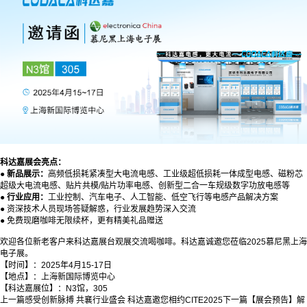
科达嘉展会亮点：
●
新品展示：
高频低损耗紧凑型大电流电感、工业级超低损耗一体成型电感、磁粉芯
超级大电流电感、贴片共模/贴片功率电感、创新型二合一车规级数字功放电感等
●
行业应用：
工业控制、汽车电子、人工智能、低空飞行等电感产品解决方案
● 资深技术人员现场答疑解惑，行业发展趋势深入交流
● 免费现磨咖啡无限续杯，更有精美礼品赠送
欢迎各位新老客户来科达嘉展台观展交流喝咖啡。科达嘉诚邀您莅临2025慕尼黑上海
电子展。
【时间】：2025年4月15-17日
【地点】：上海新国际博览中心
【科达嘉展位】：N3馆，305
上一篇
感受创新脉搏 共襄行业盛会 科达嘉邀您相约CITE2025
下一篇
【展会预告】解