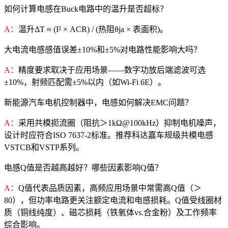
如何计算电感在Buck电路中的温升是否超标？
A：
温升ΔT ≈ (I² × ACR) / (热阻θja × 表面积)。
大电流电感感值误差±10%和±5%对电路性能影响大吗？
A：
精度要求取决于应用场景——数字功放后端滤波可选
±10%，射频匹配需±5%以内（如Wi-Fi 6E）。
新能源汽车电机控制器中，电感如何解决EMC问题？
A：
采用共模扼流圈（阻抗＞1kΩ@100kHz）抑制电机噪声，
设计时应符合ISO 7637-2标准。推荐科达嘉车规级共模电感
VSTCB和VSTP系列。
电感Q值是否越高越好？哪些因素影响Q值？
A：
Q值代表品质因素，高频应用场景中常需高Q值（＞
80），但功率电路更关注额定电流和电感损耗。Q值受线圈材
质（铜线纯度）、磁芯损耗（铁氧体vs.合金粉）及工作频率
综合影响。