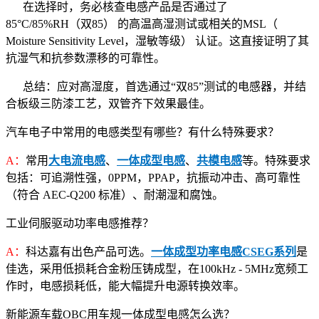
在选择时，务必核查电感产品是否通过了
85°C/85%RH（双85） 的高温高湿测试或相关的MSL（
Moisture Sensitivity Level，湿敏等级） 认证。这直接证明了其
抗湿气和抗参数漂移的可靠性。
总结：应对高湿度，首选通过“双85”测试的电感器，并结
合板级三防漆工艺，双管齐下效果最佳。
汽车电子中常用的电感类型有哪些？有什么特殊要求？
A：
常用
大电流电感
、
一体成型电感
、
共模电感
等。特殊要求
包括：可追溯性强，0PPM，PPAP，抗振动冲击、高可靠性
（符合 AEC-Q200 标准）、耐潮湿和腐蚀。
工业伺服驱动功率电感推荐？
A：
科达嘉有出色产品可选。
一体成型功率电感CSEG系列
是
佳选，采用低损耗合金粉压铸成型，在100kHz - 5MHz宽频工
作时，电感损耗低，能大幅提升电源转换效率。
新能源车载OBC用车规一体成型电感怎么选？