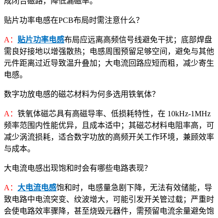
成闭合磁路，降低漏磁率。
贴片功率电感在PCB布局时需注意什么？
A：
贴片功率电感
布局应远离高频信号线避免干扰；底部焊盘
需良好接地以增强散热；电感周围预留足够空间，避免与其他
元件距离过近导致温升叠加；大电流回路应短而粗，减少寄生
电感。
数字功放电感的磁芯材料为何多选用铁氧体？
A：
铁氧体磁芯具有高磁导率、低损耗特性，在 10kHz-1MHz
频率范围内性能优异，且成本适中；其磁芯材料电阻率高，可
减少涡流损耗，适合数字功放的高频开关工作环境，兼顾效率
与成本。
大电流电感出现饱和时会有哪些电路表现？
A：
大电流电感
饱和时，电感量急剧下降，无法有效储能，导
致电路中电流突变、纹波增大，可能引发开关管过载；严重时
会使电路效率骤降，甚至烧毁元器件，需预留电流余量避免饱