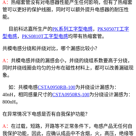
A：
热缩套管没有对电感器性能产生任何影响，但有了热缩套
管可以更好的保护线圈，同时可以额外提升电感器的耐压性
能。
目前科达嘉所生产的
PK系列工字型电感
，
PKS0507T工字
型电感
，
PKS0810T工字型电感
均带有热缩套管。
共模电感分绕和并绕对比，哪个漏感比较小？
A：
共模电感并绕的漏感会小，并绕的绕组系数要高于分绕，
同时并绕线圈会均匀的分布在磁性材料上，都可以改善漏磁现
象。
如：共模电感
CSTA0950RB-100
为并绕设计漏感为：
40nH，相同感量尺寸的
CSTA0950RS-100
为分绕设计漏感为：
800nH。
在异常情况下电感是否有自我保护功能？
A：
在过载，短路，开路等不正常条件下，电感产品无任何自
我保护功能，因此，应确认成品中不含烟，火，高压，绝缘等