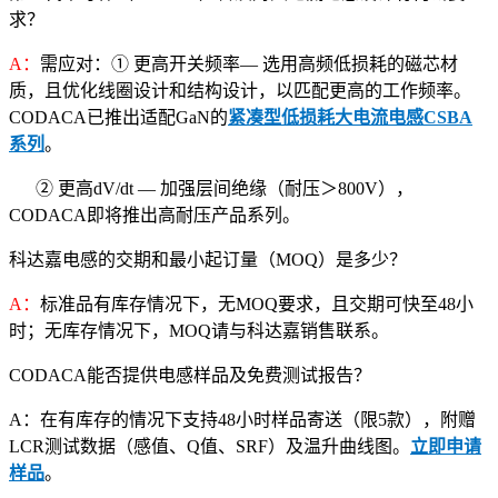
求？
A：
需应对：① 更高开关频率— 选用高频低损耗的磁芯材
质，且优化线圈设计和结构设计，以匹配更高的工作频率。
CODACA已推出适配GaN的
紧凑型低损耗大电流电感CSBA
系列
。
② 更高dV/dt — 加强层间绝缘（耐压＞800V），
CODACA即将推出高耐压产品系列。
科达嘉电感的交期和最小起订量（MOQ）是多少？
A：
标准品有库存情况下，无MOQ要求，且交期可快至48小
时；无库存情况下，MOQ请与科达嘉销售联系。
CODACA能否提供电感样品及免费测试报告？
A：在有库存的情况下支持48小时样品寄送（限5款），附赠
LCR测试数据（感值、Q值、SRF）及温升曲线图。
立即申请
样品
。