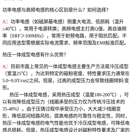
功率电感与高频电感的核心区别是什么？如何选择？
A：
功率电感（如磁屏蔽电感）侧重大电流、低损耗（温升
≤40℃），常用于电源转换；高频电感主打高Q值、高自谐频
率（SRF＞100MHz），常用于射频电路，用于阻抗匹配。不
同应用选型需根据实际电流需求、频率范围及EMI标准匹配。
热压一体成型电感有什么优势？
A：
目前市面上常见的一体成型电感主要生产方法是冷压成型
（室温25℃），为达到特定的磁粉密度、特性要求压力通常在
5.0~9.0T/cm2之间，但是，过高的成型压力会导致线圈倾斜/变
形。
热压一体成型电感，采用热压成型（温度180-200℃），可
以有效降低成型压力（线圈承受的压力仅为传统冷压技术的
35-48%）。由于压铸过程中承受压力小，大大减少线圈变
形，降低层间短路风险，提高电感的可靠性与稳定性，同时，
热压一体成型电感的电气性能也优于冷压成型电感，可降低电
感总损耗。但是，热压成型电感设计对磁粉特性要求及厂家的