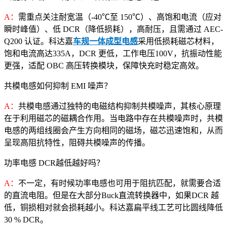
A：
需重点关注耐宽温（-40℃至 150℃）、高饱和电流（应对
瞬时峰值）、低 DCR（降低损耗），高耐压，且需通过 AEC-
Q200 认证。科达嘉
车规一体成型电感
采用低损耗磁芯材料，
饱和电流高达335A，DCR 更低，工作电压100V，抗振动性能
更强，适配 OBC 高压转换模块，保障快充时稳定高效。
共模电感如何抑制 EMI 噪声？
A：
共模电感通过独特的电磁结构抑制共模噪声，其核心原理
在于利用磁芯的磁耦合作用。当电路中存在共模噪声时，共模
电感的两组线圈会产生方向相同的磁场，磁芯迅速饱和，从而
呈现高阻抗特性，阻碍共模噪声的传播。
功率电感 DCR越低越好吗？
A：
不一定，有时候功率电感也可用于阻抗匹配，就需要合适
的直流电阻。但是在大部分Buck直流转换器中，如果DCR 越
低，铜损相对就会损耗越小。科达嘉扁平线工艺可比圆线降低
30 % DCR。