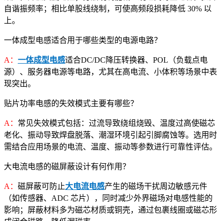
自谐振频率；相比单股线绕制，可使高频段损耗降低 30% 以
上。
一体成型电感适合用于哪些类型的电源电路？
A：
一体成型电感
适合DC/DC降压转换器、POL（负载点电
源）、服务器电源等电路，尤其在高电流、小体积等场景中表
现突出。
贴片功率电感的失效模式主要有哪些？
A：
常见失效模式包括：过流导致绕组烧毁、温度过高使磁芯
老化、振动导致焊盘脱落、潮湿环境引起引脚腐蚀等。选用时
需结合应用场景的电流、温度、振动等参数进行可靠性评估。
大电流电感的磁屏蔽设计有何作用？
A：
磁屏蔽可防止
大电流电感
产生的磁场干扰周边敏感元件
（如传感器、ADC 芯片），同时减少外界磁场对电感性能的
影响；屏蔽材料多为磁芯材质或铜壳，通过包裹线圈或磁芯形