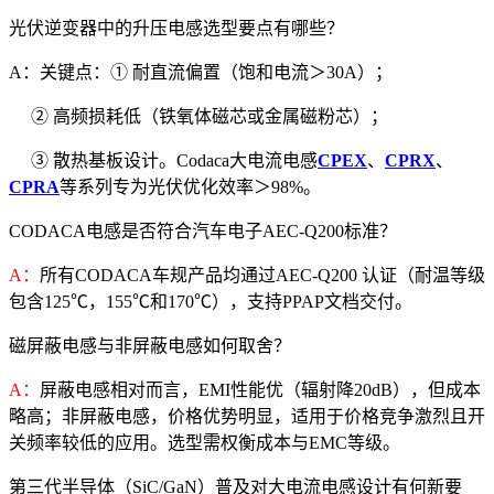
光伏逆变器中的升压电感选型要点有哪些？
A：关键点：① 耐直流偏置（饱和电流＞30A）；
② 高频损耗低（铁氧体磁芯或金属磁粉芯）；
③ 散热基板设计。Codaca大电流电感
CPEX
、
CPRX
、
CPRA
等系列专为光伏优化效率＞98%。
CODACA电感是否符合汽车电子AEC-Q200标准？
A：
所有CODACA车规产品均通过AEC-Q200 认证（耐温等级
包含125℃，155℃和170℃），支持PPAP文档交付。
磁屏蔽电感与非屏蔽电感如何取舍？
A：
屏蔽电感相对而言，EMI性能优（辐射降20dB），但成本
略高；非屏蔽电感，价格优势明显，适用于价格竞争激烈且开
关频率较低的应用。选型需权衡成本与EMC等级。
第三代半导体（SiC/GaN）普及对大电流电感设计有何新要