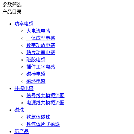
参数筛选
产品目录
功率电感
大电流电感
一体成型电感
数字功放电感
贴片功率电感
磁胶电感
插件工字电感
磁棒电感
磁环电感
共模电感
信号线共模扼流圈
电源线共模扼流圈
磁珠
铁氧体磁珠
铁氧体片式磁珠
新产品