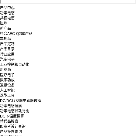
产品中心
功率电感
共模电感
磁珠
新产品
符合AEC-Q200产品
车规品
产品定制
产品目录
行业应用
汽车电子
工业控制和自动化
新能源
医疗电子
数字功放
通讯设备
人工智能
选型工具
DC/DC转换器电感器选择
功率电感搜索
功率电感损耗对比
DCR-温度换算
替代品搜索
IC参考设计查询
产品特性查询