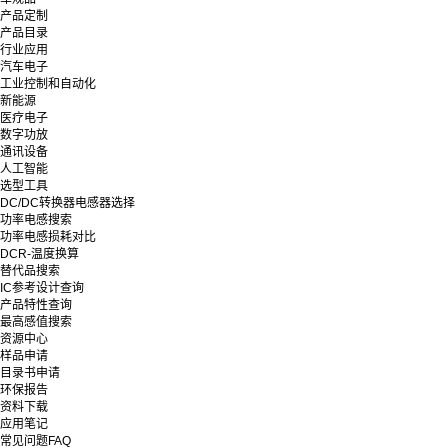
产品定制
产品目录
行业应用
汽车电子
工业控制和自动化
新能源
医疗电子
数字功放
通讯设备
人工智能
选型工具
DC/DC转换器电感器选择
功率电感搜索
功率电感损耗对比
DCR-温度换算
替代品搜索
IC参考设计查询
产品特性查询
最高感值搜索
资源中心
样品申请
目录书申请
环保报告
资料下载
应用笔记
常见问题FAQ