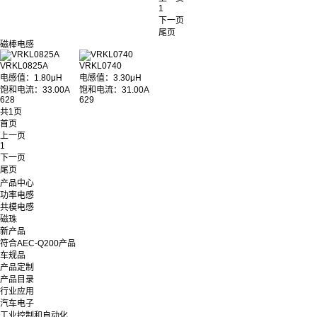
1
下一页
尾页
磁棒电感
VRKL0825A
VRKL0740
电感值：1.80μH
电感值：3.30μH
饱和电流：33.00A
饱和电流：31.00A
628
629
共1页
首页
上一页
1
下一页
尾页
产品中心
功率电感
共模电感
磁珠
新产品
符合AEC-Q200产品
车规品
产品定制
产品目录
行业应用
汽车电子
工业控制和自动化