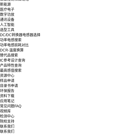
新能源
医疗电子
数字功放
通讯设备
人工智能
选型工具
DC/DC转换器电感器选择
功率电感搜索
功率电感损耗对比
DCR-温度换算
替代品搜索
IC参考设计查询
产品特性查询
最高感值搜索
资源中心
样品申请
目录书申请
环保报告
资料下载
应用笔记
常见问题FAQ
视频库
检测中心
院校支持
联系我们
联系我们