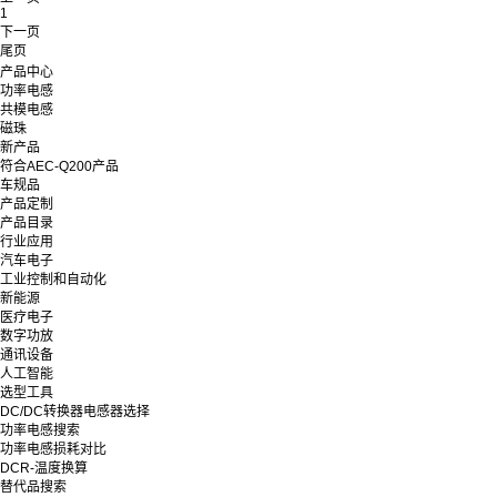
1
下一页
尾页
产品中心
功率电感
共模电感
磁珠
新产品
符合AEC-Q200产品
车规品
产品定制
产品目录
行业应用
汽车电子
工业控制和自动化
新能源
医疗电子
数字功放
通讯设备
人工智能
选型工具
DC/DC转换器电感器选择
功率电感搜索
功率电感损耗对比
DCR-温度换算
替代品搜索