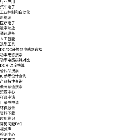
行业应用
汽车电子
工业控制和自动化
新能源
医疗电子
数字功放
通讯设备
人工智能
选型工具
DC/DC转换器电感器选择
功率电感搜索
功率电感损耗对比
DCR-温度换算
替代品搜索
IC参考设计查询
产品特性查询
最高感值搜索
资源中心
样品申请
目录书申请
环保报告
资料下载
应用笔记
常见问题FAQ
视频库
检测中心