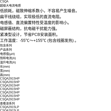
CSQA
超级大电流电感
低损耗，磁致伸缩系数小，不容易产生噪音。
扁平线绕组，实现极低的直流电阻。
电感值、直流偏置特性受温度的影响小。
磁屏蔽结构，抗电磁干扰能力强。
紧凑型设计，节省PCB安装面积。
工作温度：-55℃～+155℃ (包含线圈发热) 。
包含系列
产品系列
电感值(μH)
饱和电流(A)
温升电流(A)
长(mm)
宽(mm)
高(mm)
CSQA2915HP
CSQA2915HP
CSQA2915HP
CSQA2915HP
CSQA2915HP
CSQA2915HP
CSQA2915HP
查看该系列
CSQA2915LP
CSQA2915LP