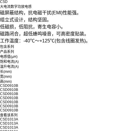
CSD
大电流数字功放电感
磁屏蔽结构，抗电磁干扰(EMI)性能强。
组立式设计，结构坚固。
低磁损，低阻抗，寄生电容小。
磁路闭合，超低蜂鸣噪音，可高密度贴装。
工作温度：-40℃～+125℃(包含线圈发热)。
包含系列
产品系列
电感值(μH)
饱和电流(A)
温升电流(A)
长(mm)
宽(mm)
高(mm)
CSD0910B
CSD0910B
CSD0910B
CSD0910B
CSD0910B
CSD0910B
CSD0910B
查看该系列
CSD1013A
CSD1013A
CSD1013A