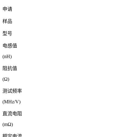
申请
样品
型号
电感值
(nH)
阻抗值
(Ω)
测试频率
(MHz/V)
直流电阻
(mΩ)
额定电流