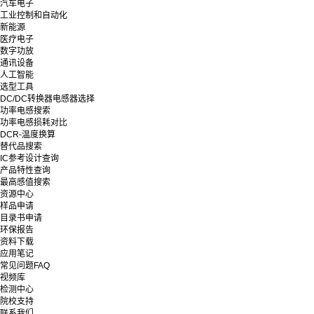
汽车电子
工业控制和自动化
新能源
医疗电子
数字功放
通讯设备
人工智能
选型工具
DC/DC转换器电感器选择
功率电感搜索
功率电感损耗对比
DCR-温度换算
替代品搜索
IC参考设计查询
产品特性查询
最高感值搜索
资源中心
样品申请
目录书申请
环保报告
资料下载
应用笔记
常见问题FAQ
视频库
检测中心
院校支持
联系我们