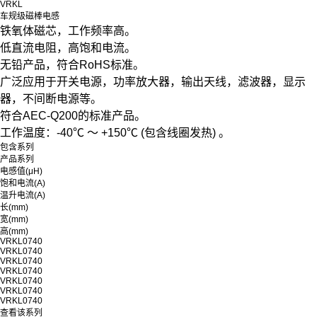
VRKL
车规级磁棒电感
铁氧体磁芯，工作频率高。
低直流电阻，高饱和电流。
无铅产品，符合RoHS标准。
广泛应用于开关电源，功率放大器，输出天线，滤波器，显示
器，不间断电源等。
符合AEC-Q200的标准产品。
工作温度：-40℃ ～ +150℃ (包含线圈发热) 。
包含系列
产品系列
电感值(μH)
饱和电流(A)
温升电流(A)
长(mm)
宽(mm)
高(mm)
VRKL0740
VRKL0740
VRKL0740
VRKL0740
VRKL0740
VRKL0740
VRKL0740
查看该系列