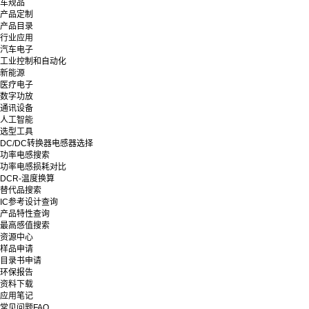
车规品
产品定制
产品目录
行业应用
汽车电子
工业控制和自动化
新能源
医疗电子
数字功放
通讯设备
人工智能
选型工具
DC/DC转换器电感器选择
功率电感搜索
功率电感损耗对比
DCR-温度换算
替代品搜索
IC参考设计查询
产品特性查询
最高感值搜索
资源中心
样品申请
目录书申请
环保报告
资料下载
应用笔记
常见问题FAQ