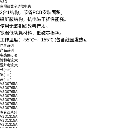
VSD
车规级数字功放电感
2合1结构，节省PCB安装面积。
磁屏蔽结构，抗电磁干扰性能强。
使用无氧铜线改善音质。
宽温低功耗材料，低磁芯损耗。
工作温度：-55℃～+155℃ (包含线圈发热)。
包含系列
产品系列
电感值(μH)
饱和电流(A)
温升电流(A)
长(mm)
宽(mm)
高(mm)
VSD0765A
VSD0765A
VSD0765A
VSD0765A
VSD0765A
VSD0765A
VSD0765A
查看该系列
VSD1315A
VSD1315A
VSD1315A