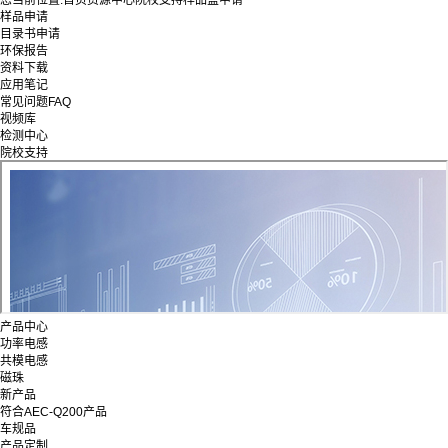
您当前位置:
首页
资源中心
院校支持
样品盒申请
样品申请
目录书申请
环保报告
资料下载
应用笔记
常见问题FAQ
视频库
检测中心
院校支持
产品中心
功率电感
共模电感
磁珠
新产品
符合AEC-Q200产品
车规品
产品定制