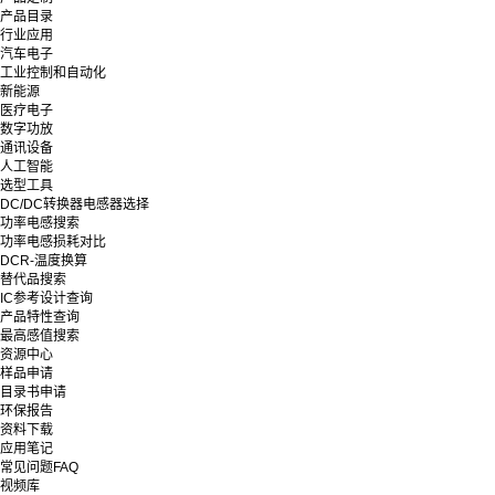
产品目录
行业应用
汽车电子
工业控制和自动化
新能源
医疗电子
数字功放
通讯设备
人工智能
选型工具
DC/DC转换器电感器选择
功率电感搜索
功率电感损耗对比
DCR-温度换算
替代品搜索
IC参考设计查询
产品特性查询
最高感值搜索
资源中心
样品申请
目录书申请
环保报告
资料下载
应用笔记
常见问题FAQ
视频库