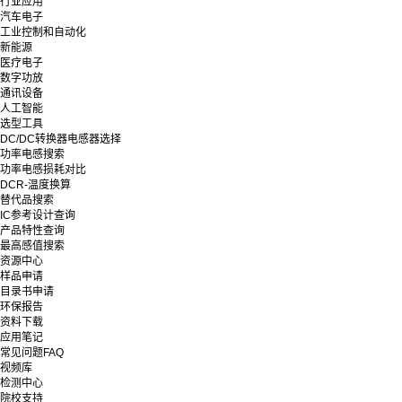
行业应用
汽车电子
工业控制和自动化
新能源
医疗电子
数字功放
通讯设备
人工智能
选型工具
DC/DC转换器电感器选择
功率电感搜索
功率电感损耗对比
DCR-温度换算
替代品搜索
IC参考设计查询
产品特性查询
最高感值搜索
资源中心
样品申请
目录书申请
环保报告
资料下载
应用笔记
常见问题FAQ
视频库
检测中心
院校支持