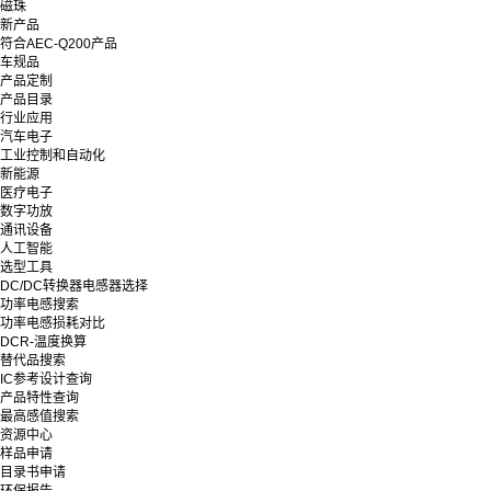
磁珠
新产品
符合AEC-Q200产品
车规品
产品定制
产品目录
行业应用
汽车电子
工业控制和自动化
新能源
医疗电子
数字功放
通讯设备
人工智能
选型工具
DC/DC转换器电感器选择
功率电感搜索
功率电感损耗对比
DCR-温度换算
替代品搜索
IC参考设计查询
产品特性查询
最高感值搜索
资源中心
样品申请
目录书申请