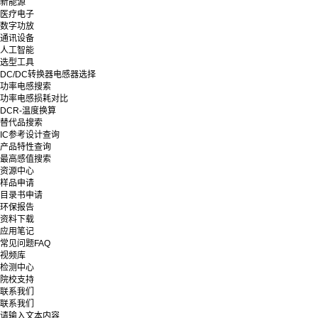
新能源
医疗电子
数字功放
通讯设备
人工智能
选型工具
DC/DC转换器电感器选择
功率电感搜索
功率电感损耗对比
DCR-温度换算
替代品搜索
IC参考设计查询
产品特性查询
最高感值搜索
资源中心
样品申请
目录书申请
环保报告
资料下载
应用笔记
常见问题FAQ
视频库
检测中心
院校支持
联系我们
联系我们
请输入文本内容