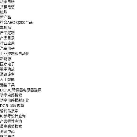
功率电感
共模电感
磁珠
新产品
符合AEC-Q200产品
车规品
产品定制
产品目录
行业应用
汽车电子
工业控制和自动化
新能源
医疗电子
数字功放
通讯设备
人工智能
选型工具
DC/DC转换器电感器选择
功率电感搜索
功率电感损耗对比
DCR-温度换算
替代品搜索
IC参考设计查询
产品特性查询
最高感值搜索
资源中心