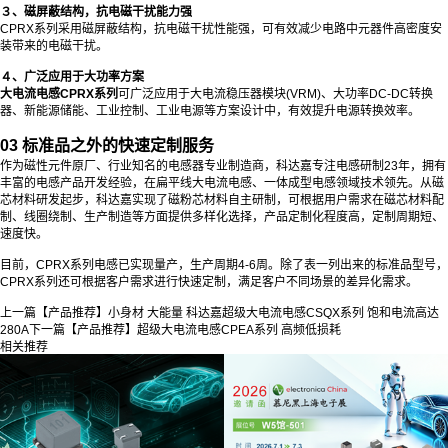
３、磁屏蔽结构，抗电磁干扰能力强
CPRX系列采用磁屏蔽结构，抗电磁干扰性能强，可有效减少电路中元器件高密度安
装带来的电磁干扰。
４、广泛应用于大功率方案
大电流电感CPRX系列
可广泛应用于大电流稳压器模块(VRM)、大功率DC-DC转换
器、新能源储能、工业控制、工业电源等方案设计中，有效提升电源转换效率。
03 标准品之外的快速定制服务
作为磁性元件原厂、行业知名的电感器专业制造商，科达嘉专注电感研制23年，拥有
丰富的电感产品开发经验，在扁平线大电流电感、一体成型电感领域技术领先。从磁
芯材料研发起步，科达嘉实现了磁粉芯材料自主研制，可根据用户需求在磁芯材料配
制、线圈绕制、生产制造等方面提供多样化选择，产品定制化程度高，定制周期短、
速度快。
目前，CPRX系列电感已实现量产，生产周期4-6周。除了表一列出来的标准品型号，
CPRX系列还可根据客户需求进行快速定制，满足客户不同场景的差异化需求。
上一篇
【产品推荐】小身材 大能量 科达嘉超级大电流电感CSQX系列 饱和电流高达
280A
下一篇
【产品推荐】超级大电流电感CPEA系列 高频低损耗
相关推荐