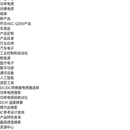
功率电感
共模电感
磁珠
新产品
符合AEC-Q200产品
车规品
产品定制
产品目录
行业应用
汽车电子
工业控制和自动化
新能源
医疗电子
数字功放
通讯设备
人工智能
选型工具
DC/DC转换器电感器选择
功率电感搜索
功率电感损耗对比
DCR-温度换算
替代品搜索
IC参考设计查询
产品特性查询
最高感值搜索
资源中心