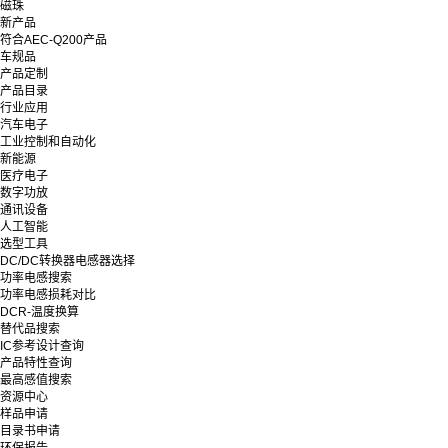
磁珠
新产品
符合AEC-Q200产品
车规品
产品定制
产品目录
行业应用
汽车电子
工业控制和自动化
新能源
医疗电子
数字功放
通讯设备
人工智能
选型工具
DC/DC转换器电感器选择
功率电感搜索
功率电感损耗对比
DCR-温度换算
替代品搜索
IC参考设计查询
产品特性查询
最高感值搜索
资源中心
样品申请
目录书申请