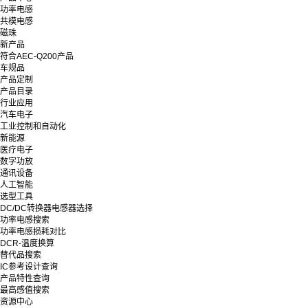
功率电感
共模电感
磁珠
新产品
符合AEC-Q200产品
车规品
产品定制
产品目录
行业应用
汽车电子
工业控制和自动化
新能源
医疗电子
数字功放
通讯设备
人工智能
选型工具
DC/DC转换器电感器选择
功率电感搜索
功率电感损耗对比
DCR-温度换算
替代品搜索
IC参考设计查询
产品特性查询
最高感值搜索
资源中心