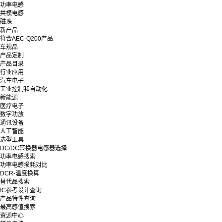
功率电感
共模电感
磁珠
新产品
符合AEC-Q200产品
车规品
产品定制
产品目录
行业应用
汽车电子
工业控制和自动化
新能源
医疗电子
数字功放
通讯设备
人工智能
选型工具
DC/DC转换器电感器选择
功率电感搜索
功率电感损耗对比
DCR-温度换算
替代品搜索
IC参考设计查询
产品特性查询
最高感值搜索
资源中心